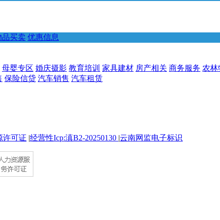
物品买卖
优惠信息
母婴专区
婚庆摄影
教育培训
家具建材
房产相关
商务服务
农林
售
保险信贷
汽车销售
汽车租赁
源许可证
|
经营性Icp:滇B2-20250130
|
云南网监电子标识