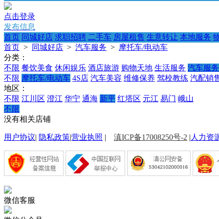
点击登录
发布信息
首页
同城好店
求职招聘
二手车
房屋租售
生意转让
本地服务
首页
>
同城好店
>
汽车服务
>
摩托车/电动车
分类：
不限
餐饮美食
休闲娱乐
酒店旅游
购物天地
生活服务
汽车服务
不限
摩托车/电动车
4S店
汽车美容
维修保养
驾校教练
汽配销
地区：
不限
江川区
澄江
华宁
通海
新平
红塔区
元江
易门
峨山
不限
没有相关店铺
用户协议
|
隐私政策
|
营业执照
|
滇ICP备17008250号-2
|
人力资
微信客服