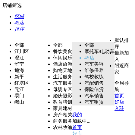
店铺筛选
区域
4S店
排序
默认排
全部
全部
全部
序
江川区
餐饮美食
摩托车/电动车
最新加
澄江
休闲娱乐
4S店
入
华宁
酒店旅游
汽车美容
附近商
通海
购物天地
维修保养
家
新平
生活服务
驾校教练
红塔区
汽车服务
汽配销售
全局导
元江
母婴专区
保险信贷
航
易门
婚庆摄影
汽车销售
首页
峨山
教育培训
汽车租赁
好店
家具建材
入驻
房产相关
我的
商务服务
加载中...
农林牧渔
首页
好店