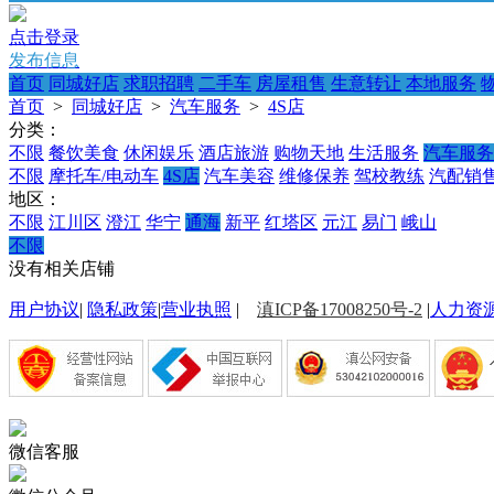
点击登录
发布信息
首页
同城好店
求职招聘
二手车
房屋租售
生意转让
本地服务
首页
>
同城好店
>
汽车服务
>
4S店
分类：
不限
餐饮美食
休闲娱乐
酒店旅游
购物天地
生活服务
汽车服务
不限
摩托车/电动车
4S店
汽车美容
维修保养
驾校教练
汽配销
地区：
不限
江川区
澄江
华宁
通海
新平
红塔区
元江
易门
峨山
不限
没有相关店铺
用户协议
|
隐私政策
|
营业执照
|
滇ICP备17008250号-2
|
人力资
微信客服