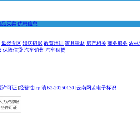
物品买卖
优惠信息
母婴专区
婚庆摄影
教育培训
家具建材
房产相关
商务服务
农林
售
保险信贷
汽车销售
汽车租赁
源许可证
|
经营性Icp:滇B2-20250130
|
云南网监电子标识