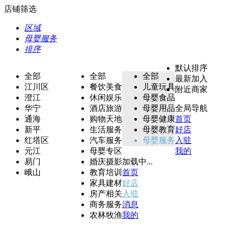
店铺筛选
区域
母婴服务
排序
默认排序
全部
全部
全部
最新加入
江川区
餐饮美食
儿童玩具
附近商家
澄江
休闲娱乐
母婴食品
华宁
酒店旅游
母婴用品
全局导航
通海
购物天地
母婴健康
首页
新平
生活服务
母婴教育
好店
红塔区
汽车服务
母婴服务
入驻
元江
母婴专区
我的
易门
婚庆摄影
加载中...
峨山
教育培训
首页
家具建材
好店
房产相关
入驻
商务服务
消息
农林牧渔
我的