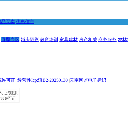
物品买卖
优惠信息
母婴专区
婚庆摄影
教育培训
家具建材
房产相关
商务服务
农林
源许可证
|
经营性Icp:滇B2-20250130
|
云南网监电子标识