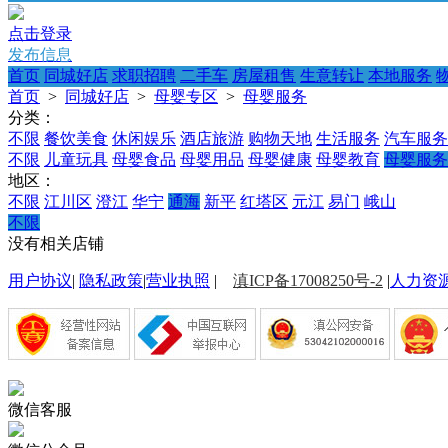
点击登录
发布信息
首页
同城好店
求职招聘
二手车
房屋租售
生意转让
本地服务
首页
>
同城好店
>
母婴专区
>
母婴服务
分类：
不限
餐饮美食
休闲娱乐
酒店旅游
购物天地
生活服务
汽车服务
不限
儿童玩具
母婴食品
母婴用品
母婴健康
母婴教育
母婴服务
地区：
不限
江川区
澄江
华宁
通海
新平
红塔区
元江
易门
峨山
不限
没有相关店铺
用户协议
|
隐私政策
|
营业执照
|
滇ICP备17008250号-2
|
人力资
微信客服