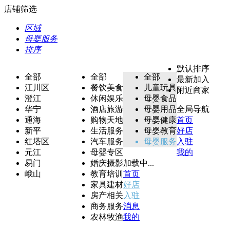
店铺筛选
区域
母婴服务
排序
默认排序
全部
全部
全部
最新加入
江川区
餐饮美食
儿童玩具
附近商家
澄江
休闲娱乐
母婴食品
华宁
酒店旅游
母婴用品
全局导航
通海
购物天地
母婴健康
首页
新平
生活服务
母婴教育
好店
红塔区
汽车服务
母婴服务
入驻
元江
母婴专区
我的
易门
婚庆摄影
加载中...
峨山
教育培训
首页
家具建材
好店
房产相关
入驻
商务服务
消息
农林牧渔
我的