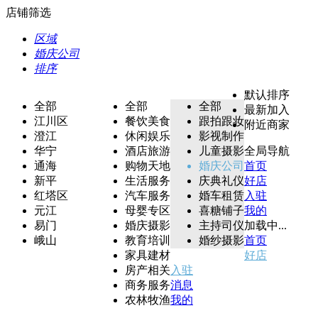
店铺筛选
区域
婚庆公司
排序
默认排序
全部
全部
全部
最新加入
江川区
餐饮美食
跟拍跟妆
附近商家
澄江
休闲娱乐
影视制作
华宁
酒店旅游
儿童摄影
全局导航
通海
购物天地
婚庆公司
首页
新平
生活服务
庆典礼仪
好店
红塔区
汽车服务
婚车租赁
入驻
元江
母婴专区
喜糖铺子
我的
易门
婚庆摄影
主持司仪
加载中...
峨山
教育培训
婚纱摄影
首页
家具建材
好店
房产相关
入驻
商务服务
消息
农林牧渔
我的