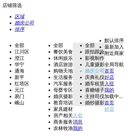
店铺筛选
区域
婚庆公司
排序
默认排序
全部
全部
全部
最新加入
江川区
餐饮美食
跟拍跟妆
附近商家
澄江
休闲娱乐
影视制作
华宁
酒店旅游
儿童摄影
全局导航
通海
购物天地
婚庆公司
首页
新平
生活服务
庆典礼仪
好店
红塔区
汽车服务
婚车租赁
入驻
元江
母婴专区
喜糖铺子
我的
易门
婚庆摄影
主持司仪
加载中...
峨山
教育培训
婚纱摄影
首页
家具建材
好店
房产相关
入驻
商务服务
消息
农林牧渔
我的