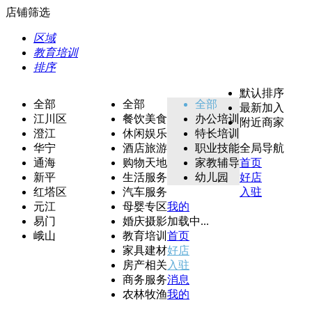
店铺筛选
区域
教育培训
排序
默认排序
全部
全部
全部
最新加入
江川区
餐饮美食
办公培训
附近商家
澄江
休闲娱乐
特长培训
华宁
酒店旅游
职业技能
全局导航
通海
购物天地
家教辅导
首页
新平
生活服务
幼儿园
好店
红塔区
汽车服务
入驻
元江
母婴专区
我的
易门
婚庆摄影
加载中...
峨山
教育培训
首页
家具建材
好店
房产相关
入驻
商务服务
消息
农林牧渔
我的