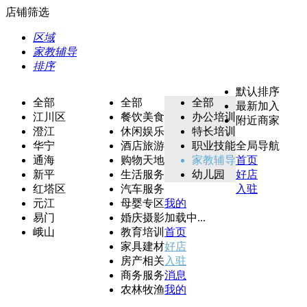
店铺筛选
区域
家教辅导
排序
默认排序
全部
全部
全部
最新加入
江川区
餐饮美食
办公培训
附近商家
澄江
休闲娱乐
特长培训
华宁
酒店旅游
职业技能
全局导航
通海
购物天地
家教辅导
首页
新平
生活服务
幼儿园
好店
红塔区
汽车服务
入驻
元江
母婴专区
我的
易门
婚庆摄影
加载中...
峨山
教育培训
首页
家具建材
好店
房产相关
入驻
商务服务
消息
农林牧渔
我的