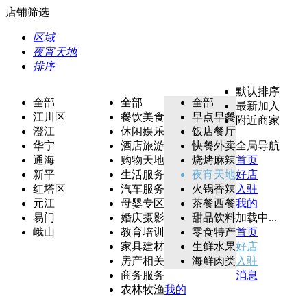
店铺筛选
区域
夜宵天地
排序
默认排序
全部
全部
全部
最新加入
江川区
餐饮美食
早点早餐
附近商家
澄江
休闲娱乐
饭店餐厅
华宁
酒店旅游
快餐外卖
全局导航
通海
购物天地
烧烤麻辣
首页
新平
生活服务
夜宵天地
好店
红塔区
汽车服务
火锅香辣
入驻
元江
母婴专区
茶餐西餐
我的
易门
婚庆摄影
甜品饮料
加载中...
峨山
教育培训
零食特产
首页
家具建材
生鲜水果
好店
房产相关
海鲜肉类
入驻
商务服务
消息
农林牧渔
我的