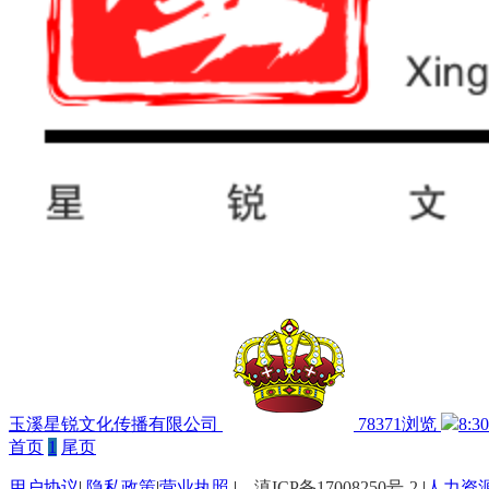
玉溪星锐文化传播有限公司
78371浏览
8:3
首页
1
尾页
用户协议
|
隐私政策
|
营业执照
|
滇ICP备17008250号-2
|
人力资