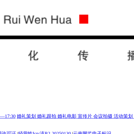
0—17:30
婚礼策划
婚礼跟拍
婚礼电影
宣传片
会议拍摄
活动策划
源许可证
|
经营性Icp:滇B2-20250130
|
云南网监电子标识