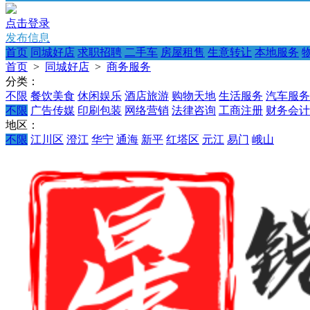
点击登录
发布信息
首页
同城好店
求职招聘
二手车
房屋租售
生意转让
本地服务
首页
>
同城好店
>
商务服务
分类：
不限
餐饮美食
休闲娱乐
酒店旅游
购物天地
生活服务
汽车服务
不限
广告传媒
印刷包装
网络营销
法律咨询
工商注册
财务会计
地区：
不限
江川区
澄江
华宁
通海
新平
红塔区
元江
易门
峨山