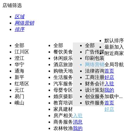
店铺筛选
区域
网络营销
排序
默认排序
全部
全部
全部
最新加入
江川区
餐饮美食
广告传媒
附近商家
澄江
休闲娱乐
印刷包装
华宁
酒店旅游
网络营销
全局导航
通海
购物天地
法律咨询
首页
新平
生活服务
工商注册
好店
红塔区
汽车服务
财务会计
入驻
元江
母婴专区
设计策划
我的
易门
婚庆摄影
创业服务
加载中...
峨山
教育培训
软件服务
首页
家具建材
好店
房产相关
入驻
商务服务
消息
农林牧渔
我的