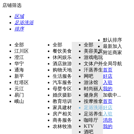
店铺筛选
区域
足浴洗浴
排序
默认排序
全部
全部
全部
最新加入
江川区
餐饮美食
美容美发
附近商家
澄江
休闲娱乐
游戏电玩
华宁
酒店旅游
文体户外
全局导航
通海
购物天地
汗蒸养生
首页
新平
生活服务
网吧
好店
红塔区
汽车服务
游泳馆
入驻
元江
母婴专区
时尚丽人
我的
易门
婚庆摄影
健身房
加载中...
峨山
教育培训
按摩推拿
首页
家具建材
足浴洗浴
好店
房产相关
足浴养生
入驻
商务服务
咖啡厅
消息
KTV
农林牧渔
我的
酒吧