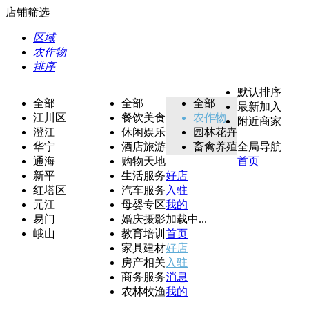
店铺筛选
区域
农作物
排序
默认排序
全部
全部
全部
最新加入
江川区
餐饮美食
农作物
附近商家
澄江
休闲娱乐
园林花卉
华宁
酒店旅游
畜禽养殖
全局导航
通海
购物天地
首页
新平
生活服务
好店
红塔区
汽车服务
入驻
元江
母婴专区
我的
易门
婚庆摄影
加载中...
峨山
教育培训
首页
家具建材
好店
房产相关
入驻
商务服务
消息
农林牧渔
我的