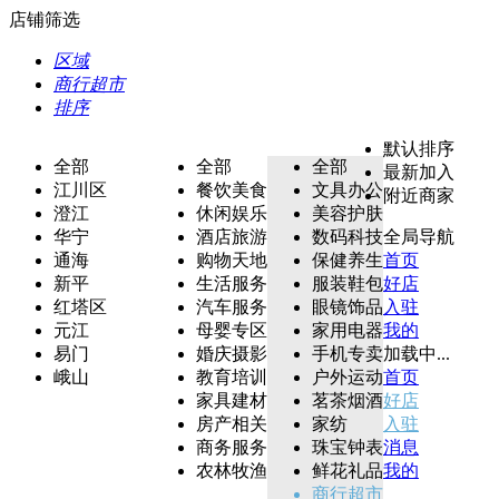
店铺筛选
区域
商行超市
排序
默认排序
全部
全部
全部
最新加入
江川区
餐饮美食
文具办公
附近商家
澄江
休闲娱乐
美容护肤
华宁
酒店旅游
数码科技
全局导航
通海
购物天地
保健养生
首页
新平
生活服务
服装鞋包
好店
红塔区
汽车服务
眼镜饰品
入驻
元江
母婴专区
家用电器
我的
易门
婚庆摄影
手机专卖
加载中...
峨山
教育培训
户外运动
首页
家具建材
茗茶烟酒
好店
房产相关
家纺
入驻
商务服务
珠宝钟表
消息
农林牧渔
鲜花礼品
我的
商行超市