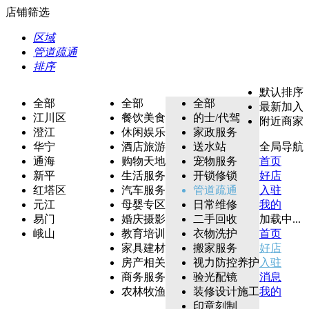
店铺筛选
区域
管道疏通
排序
默认排序
全部
全部
全部
最新加入
江川区
餐饮美食
的士/代驾
附近商家
澄江
休闲娱乐
家政服务
华宁
酒店旅游
送水站
全局导航
通海
购物天地
宠物服务
首页
新平
生活服务
开锁修锁
好店
红塔区
汽车服务
管道疏通
入驻
元江
母婴专区
日常维修
我的
易门
婚庆摄影
二手回收
加载中...
峨山
教育培训
衣物洗护
首页
家具建材
搬家服务
好店
房产相关
视力防控养护
入驻
商务服务
验光配镜
消息
农林牧渔
装修设计施工
我的
印章刻制