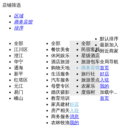
店铺筛选
区域
商务宾馆
排序
默认排序
全部
全部
全部
最新加入
江川区
餐饮美食
民宿客栈
附近商家
澄江
休闲娱乐
星级酒店
华宁
酒店旅游
旅游包车
全局导航
通海
购物天地
商务宾馆
首页
新平
生活服务
旅行社
好店
红塔区
汽车服务
旅游景点
入驻
元江
母婴专区
农家乐
我的
易门
婚庆摄影
度假村
加载中...
峨山
教育培训
首页
家具建材
好店
房产相关
入驻
商务服务
消息
农林牧渔
我的