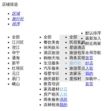
店铺筛选
区域
旅行社
排序
默认排序
全部
全部
全部
最新加入
江川区
餐饮美食
民宿客栈
附近商家
澄江
休闲娱乐
星级酒店
华宁
酒店旅游
旅游包车
全局导航
通海
购物天地
商务宾馆
首页
新平
生活服务
旅行社
好店
红塔区
汽车服务
旅游景点
入驻
元江
母婴专区
农家乐
我的
易门
婚庆摄影
度假村
加载中...
峨山
教育培训
首页
家具建材
好店
房产相关
入驻
商务服务
消息
农林牧渔
我的