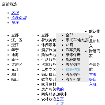
店铺筛选
区域
保险信贷
排序
默认排
全部
全部
全部
序
江川区
餐饮美食
摩托车/电动车
最新加
澄江
休闲娱乐
4S店
入
华宁
酒店旅游
汽车美容
附近商
通海
购物天地
维修保养
家
新平
生活服务
驾校教练
红塔区
汽车服务
汽配销售
全局导
元江
母婴专区
保险信贷
航
易门
婚庆摄影
汽车销售
首页
峨山
教育培训
汽车租赁
好店
家具建材
入驻
房产相关
我的
商务服务
加载中...
农林牧渔
首页
好店