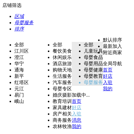
店铺筛选
区域
母婴服务
排序
默认排序
全部
全部
全部
最新加入
江川区
餐饮美食
儿童玩具
附近商家
澄江
休闲娱乐
母婴食品
华宁
酒店旅游
母婴用品
全局导航
通海
购物天地
母婴健康
首页
新平
生活服务
母婴教育
好店
红塔区
汽车服务
母婴服务
入驻
元江
母婴专区
我的
易门
婚庆摄影
加载中...
峨山
教育培训
首页
家具建材
好店
房产相关
入驻
商务服务
消息
农林牧渔
我的