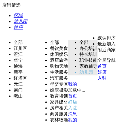
店铺筛选
区域
幼儿园
排序
默认排序
全部
全部
全部
最新加入
江川区
餐饮美食
办公培训
附近商家
澄江
休闲娱乐
特长培训
华宁
酒店旅游
职业技能
全局导航
通海
购物天地
家教辅导
首页
新平
生活服务
幼儿园
好店
红塔区
汽车服务
入驻
元江
母婴专区
我的
易门
婚庆摄影
加载中...
峨山
教育培训
首页
家具建材
好店
房产相关
入驻
商务服务
消息
农林牧渔
我的