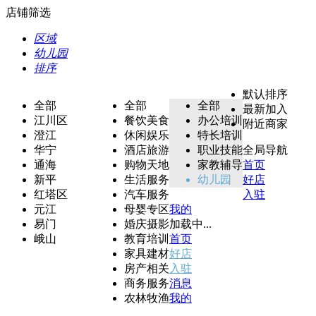
店铺筛选
区域
幼儿园
排序
默认排序
全部
全部
全部
最新加入
江川区
餐饮美食
办公培训
附近商家
澄江
休闲娱乐
特长培训
华宁
酒店旅游
职业技能
全局导航
通海
购物天地
家教辅导
首页
新平
生活服务
幼儿园
好店
红塔区
汽车服务
入驻
元江
母婴专区
我的
易门
婚庆摄影
加载中...
峨山
教育培训
首页
家具建材
好店
房产相关
入驻
商务服务
消息
农林牧渔
我的