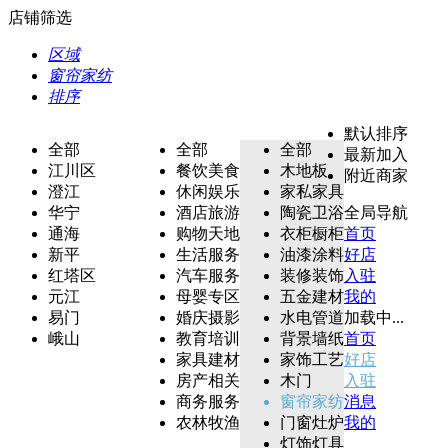
店铺筛选
区域
窗帘家纺
排序
默认排序
全部
全部
全部
最新加入
江川区
餐饮美食
木地板
附近商家
澄江
休闲娱乐
家私家具
华宁
酒店旅游
陶瓷卫浴
全局导航
通海
购物天地
衣柜橱柜
首页
新平
生活服务
油漆涂料
好店
红塔区
汽车服务
装修装饰
入驻
元江
母婴专区
五金建材
我的
易门
婚庆摄影
水电管道
加载中...
峨山
教育培训
背景墙纸
首页
家具建材
家饰工艺
好店
房产相关
木门
入驻
商务服务
窗帘家纺
消息
农林牧渔
门窗灶炉
我的
灯饰灯具