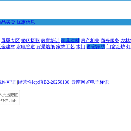
物品买卖
优惠信息
母婴专区
婚庆摄影
教育培训
家具建材
房产相关
商务服务
农林
五金建材
水电管道
背景墙纸
家饰工艺
木门
窗帘家纺
门窗灶炉
灯
源许可证
|
经营性Icp:滇B2-20250130
|
云南网监电子标识