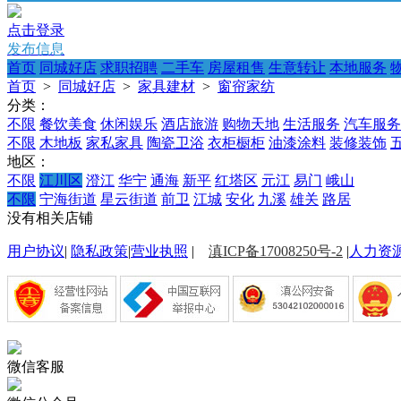
点击登录
发布信息
首页
同城好店
求职招聘
二手车
房屋租售
生意转让
本地服务
首页
>
同城好店
>
家具建材
>
窗帘家纺
分类：
不限
餐饮美食
休闲娱乐
酒店旅游
购物天地
生活服务
汽车服务
不限
木地板
家私家具
陶瓷卫浴
衣柜橱柜
油漆涂料
装修装饰
地区：
不限
江川区
澄江
华宁
通海
新平
红塔区
元江
易门
峨山
不限
宁海街道
星云街道
前卫
江城
安化
九溪
雄关
路居
没有相关店铺
用户协议
|
隐私政策
|
营业执照
|
滇ICP备17008250号-2
|
人力资
微信客服