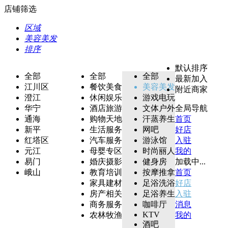
店铺筛选
区域
美容美发
排序
默认排序
全部
全部
全部
最新加入
江川区
餐饮美食
美容美发
附近商家
澄江
休闲娱乐
游戏电玩
华宁
酒店旅游
文体户外
全局导航
通海
购物天地
汗蒸养生
首页
新平
生活服务
网吧
好店
红塔区
汽车服务
游泳馆
入驻
元江
母婴专区
时尚丽人
我的
易门
婚庆摄影
健身房
加载中...
峨山
教育培训
按摩推拿
首页
家具建材
足浴洗浴
好店
房产相关
足浴养生
入驻
商务服务
咖啡厅
消息
KTV
农林牧渔
我的
酒吧