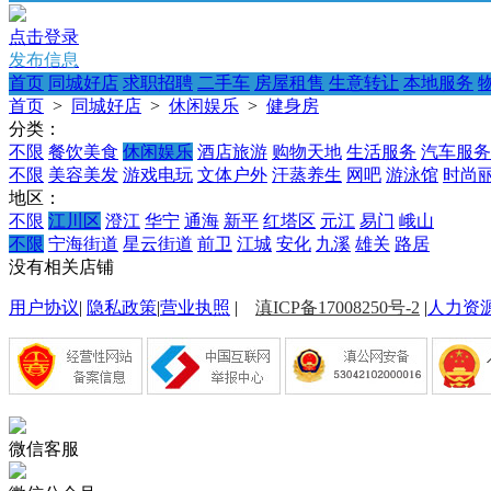
点击登录
发布信息
首页
同城好店
求职招聘
二手车
房屋租售
生意转让
本地服务
首页
>
同城好店
>
休闲娱乐
>
健身房
分类：
不限
餐饮美食
休闲娱乐
酒店旅游
购物天地
生活服务
汽车服务
不限
美容美发
游戏电玩
文体户外
汗蒸养生
网吧
游泳馆
时尚
地区：
不限
江川区
澄江
华宁
通海
新平
红塔区
元江
易门
峨山
不限
宁海街道
星云街道
前卫
江城
安化
九溪
雄关
路居
没有相关店铺
用户协议
|
隐私政策
|
营业执照
|
滇ICP备17008250号-2
|
人力资
微信客服