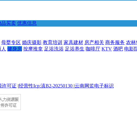
物品买卖
优惠信息
母婴专区
婚庆摄影
教育培训
家具建材
房产相关
商务服务
农林
丽人
健身房
按摩推拿
足浴洗浴
足浴养生
咖啡厅
KTV
酒吧
电影
源许可证
|
经营性Icp:滇B2-20250130
|
云南网监电子标识