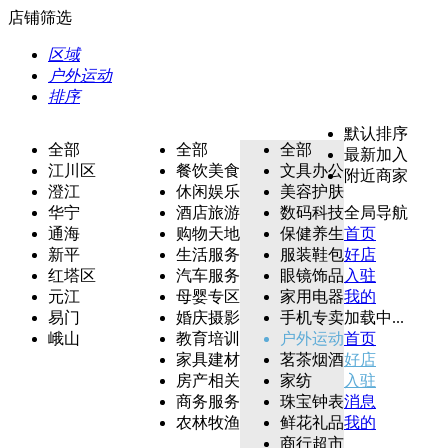
店铺筛选
区域
户外运动
排序
默认排序
全部
全部
全部
最新加入
江川区
餐饮美食
文具办公
附近商家
澄江
休闲娱乐
美容护肤
华宁
酒店旅游
数码科技
全局导航
通海
购物天地
保健养生
首页
新平
生活服务
服装鞋包
好店
红塔区
汽车服务
眼镜饰品
入驻
元江
母婴专区
家用电器
我的
易门
婚庆摄影
手机专卖
加载中...
峨山
教育培训
户外运动
首页
家具建材
茗茶烟酒
好店
房产相关
家纺
入驻
商务服务
珠宝钟表
消息
农林牧渔
鲜花礼品
我的
商行超市