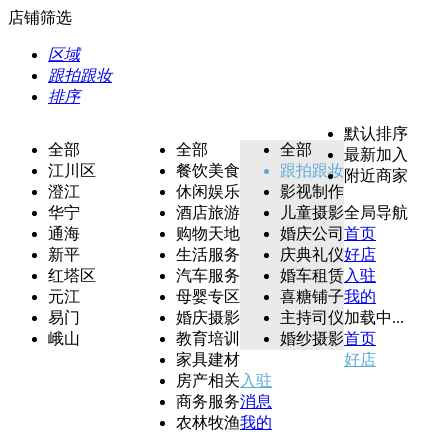
店铺筛选
区域
跟拍跟妆
排序
默认排序
全部
全部
全部
最新加入
江川区
餐饮美食
跟拍跟妆
附近商家
澄江
休闲娱乐
影视制作
华宁
酒店旅游
儿童摄影
全局导航
通海
购物天地
婚庆公司
首页
新平
生活服务
庆典礼仪
好店
红塔区
汽车服务
婚车租赁
入驻
元江
母婴专区
喜糖铺子
我的
易门
婚庆摄影
主持司仪
加载中...
峨山
教育培训
婚纱摄影
首页
家具建材
好店
房产相关
入驻
商务服务
消息
农林牧渔
我的