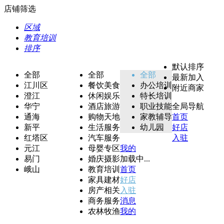
店铺筛选
区域
教育培训
排序
默认排序
全部
全部
全部
最新加入
江川区
餐饮美食
办公培训
附近商家
澄江
休闲娱乐
特长培训
华宁
酒店旅游
职业技能
全局导航
通海
购物天地
家教辅导
首页
新平
生活服务
幼儿园
好店
红塔区
汽车服务
入驻
元江
母婴专区
我的
易门
婚庆摄影
加载中...
峨山
教育培训
首页
家具建材
好店
房产相关
入驻
商务服务
消息
农林牧渔
我的